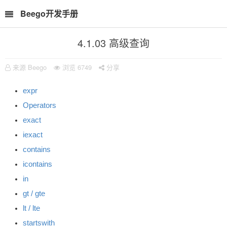
Beego开发手册
4.1.03 高级查询
来源 Beego
浏览
6749
分享
expr
Operators
exact
iexact
contains
icontains
in
gt / gte
lt / lte
startswith