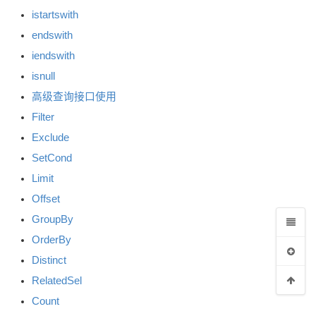
istartswith
endswith
iendswith
isnull
高级查询接口使用
Filter
Exclude
SetCond
Limit
Offset
GroupBy
OrderBy
Distinct
RelatedSel
Count