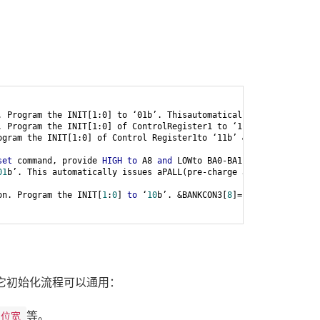
. Program the INIT[1:0] to ‘01b’. Thisautomatically issues a PALL
 Program the INIT[1:0] of ControlRegister1 to ‘11b’ & BANKCON3[3
gram the INIT[1:0] of Control Register1to ‘11b’ & BANKCON3[31:30
set
 command, provide 
HIGH
to
 A8 
and
 LOWto BA0-BA1, 
and
 A13-A15.)
01
b’. This automatically issues aPALL(pre-charge all) command 
to
on. Program the INIT[
1
:
0
] 
to
 ‘
10
b’. &BANKCON3[
8
]=’
0
，其它初始化流程可以通用：
等。
口位宽