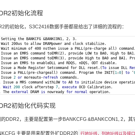
 DDR2初始化流程
R2的初始化，S3C2416数据手册都是给出了详细的流程的：
 Setting the BANKCFG &BANKCON1, 2, 3.

 Wait 200us to allow DRAMpower and clock stabilize.

 Wait minimum of 400 nsthen issue a PALL(pre-charge all) command
 Issue an EMRS command toEMR(2), provide LOW to BA0, High to BA1.
 Issue an EMRS command toEMR(3), provide High to BA0 and BA1. Pro
 Issue an EMRS to enableDLL and RDQS, nDQS, ODT disable.

 Issue a Mode Register Setcommand for DLL reset.(
To
 issue DLL 
Re
 Issue a PALL(pre-chargeall) command. Program the INIT[
1
:
0
] 
to
 ‘
 Issue 
2
or
 moreauto-
refresh
. Issue a MRS command withLOW 
to
 A8 
to
 initialize device operati
. 
Wait
200
 clock afterstep 
7
, 
execute
. The 
external
 DRAM 
is
 nowready 
for
normal
 operation.
. DDR2初始化代码实现
的DDR2，主要是配置第一步BANKCFG &BANKCON1, 2
NKCFG 主要是用来配置外扩DDR2的
行地址线，列地址线以及接