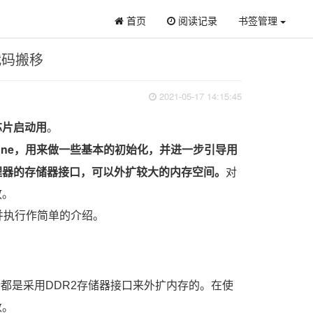
首页
阅读记录
书签管理
代码搬移
2021-05-17 14:15:45
芯片启动用
。
ngStone，用来做一些基本的初始化，并进一步引导用
理器的存储器接口，可以外扩较大的内存空间。
对
放。
存并执行作简单的介绍。
般设计都是采用DDR2存储器接口来外扩内存的。在使
数。