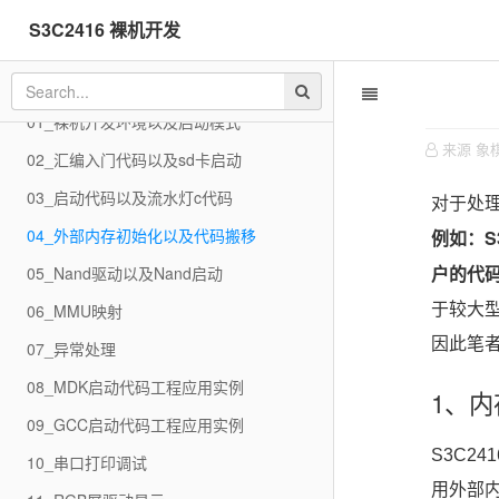
S3C2416 裸机开发
01_裸机开发环境以及启动模式
来源 象
02_汇编入门代码以及sd卡启动
03_启动代码以及流水灯c代码
对于处
04_外部内存初始化以及代码搬移
例如：S
户的代
05_Nand驱动以及Nand启动
06_MMU映射
于较大
因此笔者
07_异常处理
08_MDK启动代码工程应用实例
1、
09_GCC启动代码工程应用实例
S3C2
10_串口打印调试
用外部