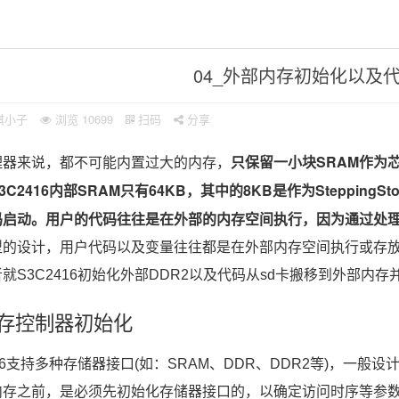
04_外部内存初始化以及
棋小子
浏览
10699
扫码
分享
只保留一小块SRAM作为
理器来说，都不可能内置过大的内存，
3C2416内部SRAM只有64KB，其中的8KB是作为Steppi
码启动。用户的代码往往是在外部的内存空间执行，因为通过处
型的设计，用户代码以及变量往往都是在外部内存空间执行或存
就S3C2416初始化外部DDR2以及代码从sd卡搬移到外部内
内存控制器初始化
416支持多种存储器接口(如：SRAM、DDR、DDR2等)，一
内存之前，是必须先初始化存储器接口的，以确定访问时序等参