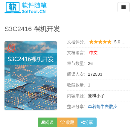
S3C2416 裸机开发
文档评分：
5.0 （
1 
文档语言：
中文
章节数量：
26
阅读人次：
272533
收藏数量：
1
内容来源：
象棋小子
整理分享：
牵着蜗牛去散步
阅读
收藏
分享