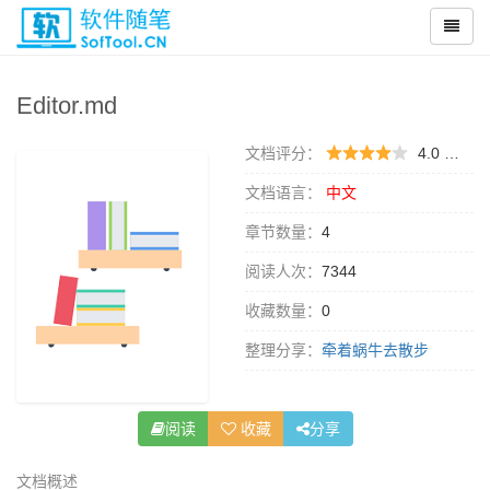
Editor.md
文档评分：
4.0 （
0 
文档语言：
中文
章节数量：
4
阅读人次：
7344
收藏数量：
0
整理分享：
牵着蜗牛去散步
阅读
收藏
分享
文档概述