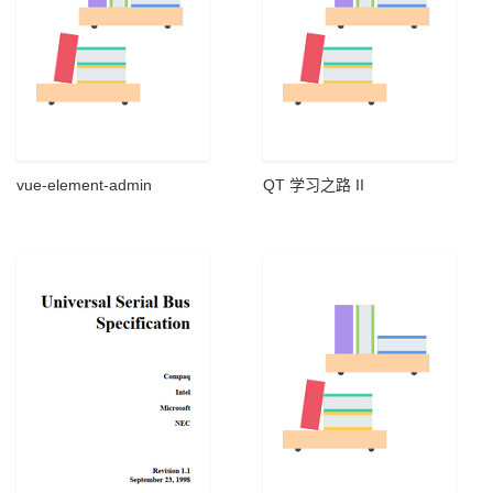
vue-element-admin
QT 学习之路 II