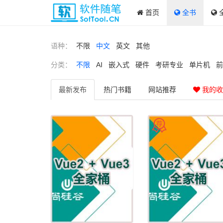
首页
全书
语种：
不限
中文
英文
其他
分类：
不限
AI
嵌入式
硬件
考研专业
单片机
前
最新
发布
热门
书籍
网站
推荐
我的收